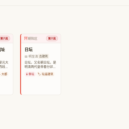
⛩️
朝阳区
第六批
第六批
遗址
日坛
📅 明至清
古建筑
是元大
日坛，又名朝日坛，是
西段部
明清两代皇帝春分卯时
城”，
祭祀大明之神（太阳）
️ 大都
🕯️ 祭坛
🏷️ 坛庙建筑
史的重
的场所。