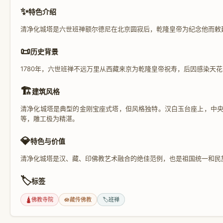
✨
特色介绍
清净化城塔是六世班禅额尔德尼在北京圆寂后，乾隆皇帝为纪念他而敕
📜
历史背景
1780年，六世班禅不远万里从西藏来京为乾隆皇帝祝寿，后因感染天
🏗️
建筑风格
清净化城塔是典型的金刚宝座式塔，但风格独特。汉白玉台座上，中央
等，雕工极为精湛。
💎
特色与价值
清净化城塔是汉、藏、印佛教艺术融合的绝佳范例，也是祖国统一和民
🏷️
标签
🛕
佛教寺院
🪷
藏传佛教
🏷️
班禅