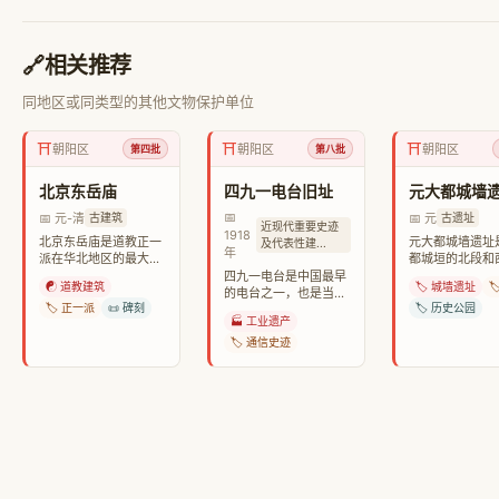
🔗
相关推荐
同地区或同类型的其他文物保护单位
⛩️
⛩️
⛩️
朝阳区
朝阳区
朝阳区
第四批
第八批
北京东岳庙
四九一电台旧址
元大都城墙
📅
📅 元-清
📅 元
古建筑
古遗址
近现代重要史迹
1918
北京东岳庙是道教正一
元大都城墙遗址
及代表性建...
年
派在华北地区的最大宫
都城垣的北段和
观，主祀泰山神东岳大
分遗存，俗称“土
四九一电台是中国最早
☯️ 道教建筑
🏷️ 城墙遗址

帝，是集皇家祭祀与民
是北京城市发展
的电台之一，也是当时
间信仰于一体的庙宇。
🏷️ 正一派
📜 碑刻
要见证。
🏷️ 历史公园
世界上功率最大的长波
🏭 工业遗产
电台之一，在中国近现
代通信史上具有重要意
🏷️ 通信史迹
义。