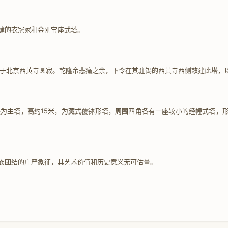
建的衣冠冢和金刚宝座式塔。
花于北京西黄寺圆寂。乾隆帝悲痛之余，下令在其驻锡的西黄寺西侧敕建此塔，
为主塔，高约15米，为藏式覆钵形塔，周围四角各有一座较小的经幢式塔，形
族团结的庄严象征，其艺术价值和历史意义无可估量。