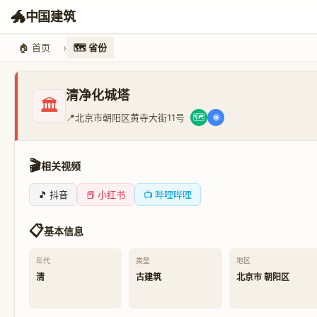
🐲
中国建筑
🏠 首页
🗺️ 省份
清净化城塔
🏛️
📍
北京市朝阳区黄寺大街11号
🗺️
🌐
🎬
相关视频
🎵 抖音
📕 小红书
📺 哔哩哔哩
📋
基本信息
年代
类型
地区
清
古建筑
北京市 朝阳区