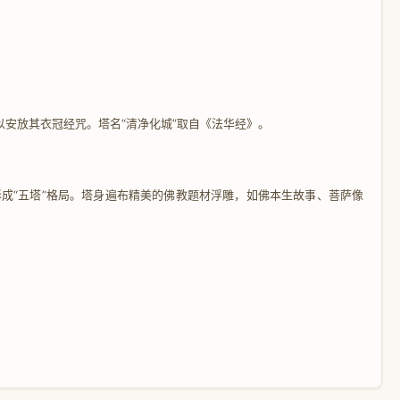
以安放其衣冠经咒。塔名“清净化城”取自《法华经》。
成“五塔”格局。塔身遍布精美的佛教题材浮雕，如佛本生故事、菩萨像