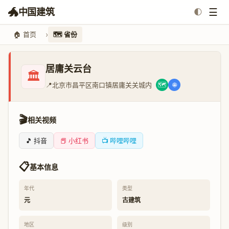
🐲
☰
中国建筑
🌓
🏠 首页
🗺️ 省份
居庸关云台
🏛️
📍
北京市昌平区南口镇居庸关关城内
🗺️
🌐
🎬
相关视频
🎵 抖音
📕 小红书
📺 哔哩哔哩
📋
基本信息
年代
类型
元
古建筑
地区
级别