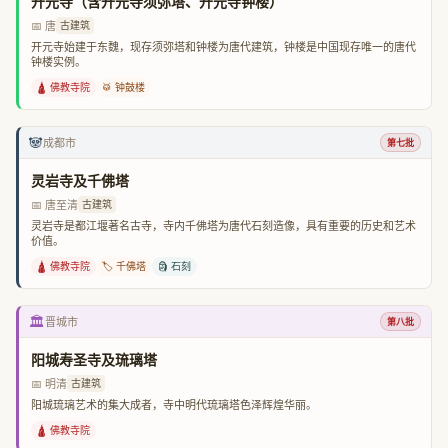
开元寺（含开元寺须弥塔、开元寺钟楼）
📅 唐
古建筑
开元寺始建于东魏，现存须弥塔和钟楼为唐代建筑，钟楼是中国现存唯一的唐代
钟楼实例。
🛕 佛教寺院
🥁 钟鼓楼
🐼
成都市
第七批
灵岩寺及千佛塔
📅 唐至清
古建筑
灵岩寺是都江堰著名古寺，寺内千佛塔为唐代石刻造像，具有重要的历史和艺术
价值。
🛕 佛教寺院
🏷️ 千佛塔
🗿 石刻
🏛️
晋城市
第八批
阳城寿圣寺及琉璃塔
📅 明清
古建筑
阳城琉璃艺术的集大成者，寺中明代琉璃塔色泽辉煌华丽。
🛕 佛教寺院