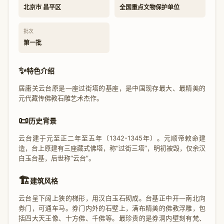
北京市 昌平区
全国重点文物保护单位
批次
第一批
✨
特色介绍
居庸关云台原是一座过街塔的基座，是中国现存最大、最精美的
元代藏传佛教石雕艺术杰作。
📜
历史背景
云台建于元至正二年至五年（1342-1345年）。元顺帝敕命建
造，台上原建有三座藏式佛塔，称“过街三塔”，明初被毁，仅余汉
白玉台基，后世称“云台”。
🏗️
建筑风格
云台呈下阔上狭的梯形，用汉白玉石砌成。台基正中开一南北向
券门，可通车马。券门内外的石壁上，满布精美的佛教浮雕，包
括四大天王像、十方佛、千佛等。最珍贵的是券洞内壁刻有梵、