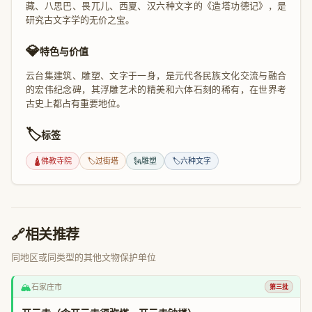
藏、八思巴、畏兀儿、西夏、汉六种文字的《造塔功德记》，是
研究古文字学的无价之宝。
💎
特色与价值
云台集建筑、雕塑、文字于一身，是元代各民族文化交流与融合
的宏伟纪念碑，其浮雕艺术的精美和六体石刻的稀有，在世界考
古史上都占有重要地位。
🏷️
标签
🛕
佛教寺院
🏷️
过街塔
🗽
雕塑
🏷️
六种文字
🔗
相关推荐
同地区或同类型的其他文物保护单位
🏔️
石家庄市
第三批