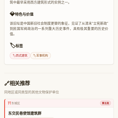
筑中最早采用西方建筑形式的实例之一。
💎
特色与价值
该旧址是中国新旧社会制度更替的象征，见证了从清末“立宪新政”
到民国军阀政治的一系列重大历史事件，具有极其重要的历史价
值。
🏷️
标签
🏷️
西式建筑
🏷️
军事机构
🔗
相关推荐
同地区或同类型的其他文物保护单位
⛩️
东城区
第五批
东交民巷使馆建筑群