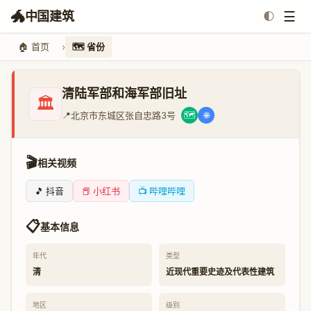
🐲
☰
中国建筑
🌓
🏠 首页
🗺️ 省份
清陆军部和海军部旧址
🏛️
📍
北京市东城区张自忠路3号
🗺️
🌐
🎬
相关视频
🎵 抖音
📕 小红书
📺 哔哩哔哩
📋
基本信息
年代
类型
清
近现代重要史迹及代表性建筑
地区
级别