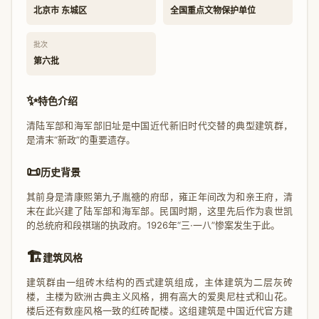
北京市 东城区
全国重点文物保护单位
批次
第六批
✨
特色介绍
清陆军部和海军部旧址是中国近代新旧时代交替的典型建筑群，
是清末“新政”的重要遗存。
📜
历史背景
其前身是清康熙第九子胤禟的府邸，雍正年间改为和亲王府，清
末在此兴建了陆军部和海军部。民国时期，这里先后作为袁世凯
的总统府和段祺瑞的执政府。1926年“三·一八”惨案发生于此。
🏗️
建筑风格
建筑群由一组砖木结构的西式建筑组成，主体建筑为二层灰砖
楼，主楼为欧洲古典主义风格，拥有高大的爱奥尼柱式和山花。
楼后还有数座风格一致的红砖配楼。这组建筑是中国近代官方建