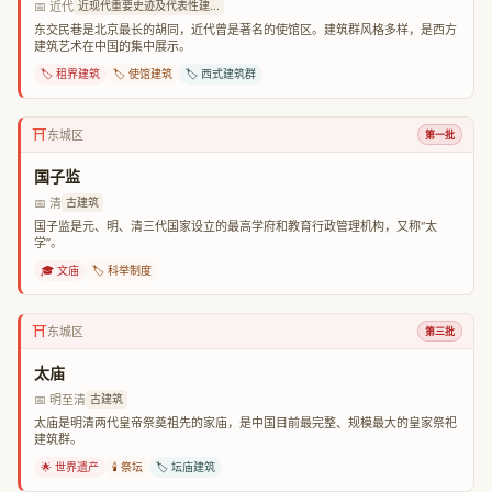
📅 近代
近现代重要史迹及代表性建...
东交民巷是北京最长的胡同，近代曾是著名的使馆区。建筑群风格多样，是西方
建筑艺术在中国的集中展示。
🏷️ 租界建筑
🏷️ 使馆建筑
🏷️ 西式建筑群
⛩️
东城区
第一批
国子监
📅 清
古建筑
国子监是元、明、清三代国家设立的最高学府和教育行政管理机构，又称“太
学”。
🎓 文庙
🏷️ 科举制度
⛩️
东城区
第三批
太庙
📅 明至清
古建筑
太庙是明清两代皇帝祭奠祖先的家庙，是中国目前最完整、规模最大的皇家祭祀
建筑群。
🌟 世界遗产
🕯️ 祭坛
🏷️ 坛庙建筑