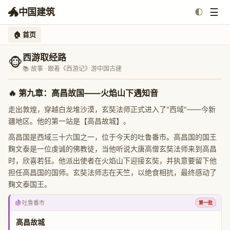
🐲
☰
中国建筑
🌓
🏠 首页
西游取经路
🐵
📚 故事 · 跟着《西游记》游中国古建
🔥
第九章：高昌故国——火焰山下遇知音
走出敦煌，穿越白龙堆沙漠，玄奘法师正式进入了"西域"——今新
疆地区。他的第一站是【高昌故城】。
高昌国是西域三十六国之一，位于今天的吐鲁番市。高昌国的国王
麴文泰是一位虔诚的佛教徒，当他听说大唐高僧玄奘法师来到高昌
时，欣喜若狂。他派出使者在火焰山下迎接玄奘，并执意要留下他
担任高昌国的国师。玄奘法师志在天竺，以绝食相抗，最终感动了
麴文泰国王。
🍇
吐鲁番市
第一批
高昌故城