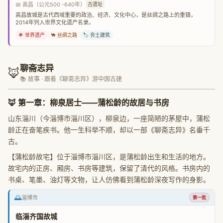
📅 高昌（公元500 -640年）
古遗址
高昌故城是古代西域重要的政治、经济、文化中心，是丝绸之路上的重镇，
2014年列入世界文化遗产名录。
🌟 世界遗产
🐪 丝绸之路
🏷️ 夯土建筑
聊斋志异
🦊
📚 故事 · 跟着《聊斋志异》游中国古建
🦊
第一章：柳泉居士——蒲松龄的故居与书房
山东淄川（今淄博市淄川区），柳泉边，一座简陋的茅屋中，蒲松
龄正在奋笔疾书。他一生科举不顺，却以一部《聊斋志异》名垂千
古。
【蒲松龄故宅】位于淄博市淄川区，是蒲松龄出生和生活的地方。
故宅内的正房、厢房、书房等建筑，保留了清代的风格。书房内的
书桌、笔墨、油灯等文物，让人仿佛看到蒲松龄深夜写作的身影。
🌅
淄博市
第一批
临淄齐国故城