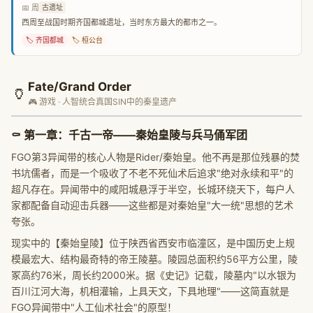
📅 周
古遗址
西周至战国时期齐国都城遗址，当时东方最大的都市之一。
🏷️ 齐国都城
🏷️ 桓公台
Fate/Grand Order
🏺
🎮 游戏 · 人智统合真国SIN中的秦皇遗产
⚰️
第一章：千古一帝——秦始皇陵与兵马俑军团
FGO第3异闻带的核心人物是Rider/秦始皇。他不再是那位残暴的焚
书坑儒者，而是一个吸收了不老不死仙术后追求"绝对永续和平"的
超凡存在。异闻带中的咸阳城悬浮于半空，长城环绕天下，每户人
家都配备自动迎击兵器——这些都是对秦始皇"大一统"思想的艺术
夸张。
现实中的【秦始皇陵】位于陕西省西安市临潼区，是中国历史上规
模最宏大、结构最奇特的帝王陵墓。陵园总面积约56平方公里，陵
冢高约76米，周长约2000米。据《史记》记载，陵墓内"以水银为
百川江河大海，机相灌输，上具天文，下具地理"——这简直就是
FGO异闻带中"人工仙术社会"的原型！